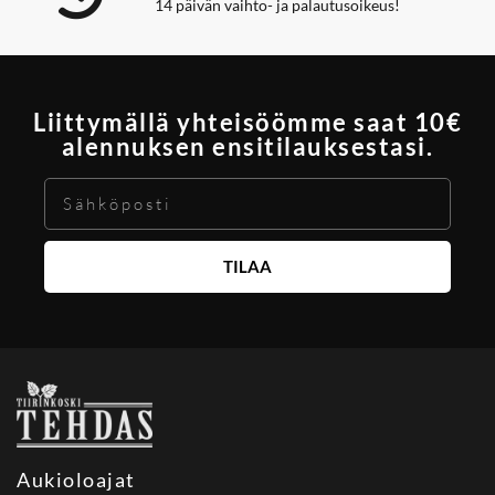
14 päivän vaihto- ja palautusoikeus!
Liittymällä yhteisöömme saat 10€
alennuksen ensitilauksestasi.
TILAA
Aukioloajat