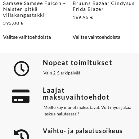
Samsøe Samsøe Falcon –
Bruuns Bazaar Cindysus
Naisten pitkä
Frida Blazer
villakangastakki
169,95
€
395,00
€
Valitse vaihtoehdoista
Valitse vaihtoehdoista
Nopeat toimitukset
Vain 2-5 arkipäivää!
Laajat
maksuvaihtoehdot
Meille käy monet maksutavat. Voit myös jakaa
laskua halutessasi!
Vaihto- ja palautusoikeus