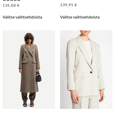
Arvostelu
139,95
€
135,00
€
tuotteesta:
5.00
/ 5
Valitse vaihtoehdoista
Valitse vaihtoehdoista