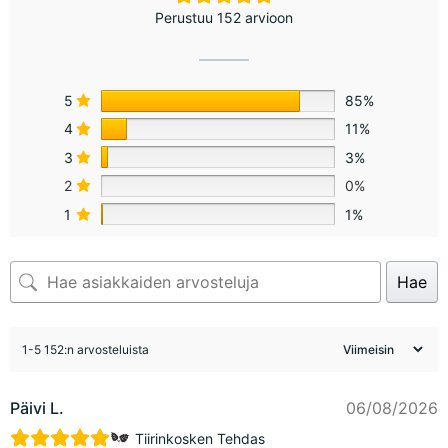
Perustuu 152 arvioon
5
85%
4
11%
3
3%
2
0%
1
1%
Hae
1-5 152:n arvosteluista
Päivi L.
06/08/2026
Tiirinkosken Tehdas