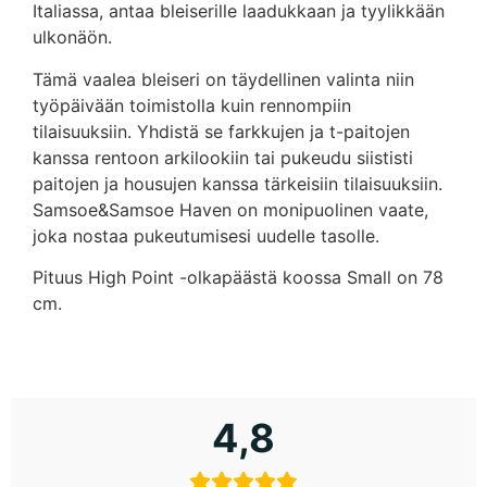
Italiassa, antaa bleiserille laadukkaan ja tyylikkään
ulkonäön.
Tämä vaalea bleiseri on täydellinen valinta niin
työpäivään toimistolla kuin rennompiin
tilaisuuksiin. Yhdistä se farkkujen ja t-paitojen
kanssa rentoon arkilookiin tai pukeudu siististi
paitojen ja housujen kanssa tärkeisiin tilaisuuksiin.
Samsoe&Samsoe Haven on monipuolinen vaate,
joka nostaa pukeutumisesi uudelle tasolle.
P
ituus High Point -olkapäästä koossa Small on 78
cm.
4,8