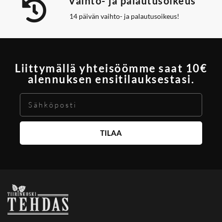
Vaihto- ja palautusoikeus
14 päivän vaihto- ja palautusoikeus!
Liittymällä yhteisöömme saat 10€
alennuksen ensitilauksestasi.
TILAA