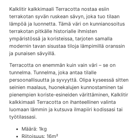
Kalklitir kalkkimaali Terracotta nostaa esiin
terrakotan syvän ruskean sävyn, joka tuo tilaan
lämpöä ja luonnetta. Tämä väri on kunnianosoitus
terrakotan pitkälle historialle ihmisten
ympäristössä ja koristeissa, tarjoten samalla
modernin tavan sisustaa tiloja lämpimillä oranssin
ja punaisen sävyillä.
Terracotta on enemmän kuin vain väri – se on
tunnelma. Tunnelma, joka antaa tilalle
persoonallisuutta ja syvyyttä. Olipa kyseessä sitten
seinien maalaus, huonekalujen kunnostaminen tai
pienempien koriste-esineiden värittäminen, Kalklitir
kalkkimaali Terracotta on ihanteellinen valinta
luomaan lämmin ja kutsuva ilmapiiri kodissasi tai
työtilassasi.
Määrä: 1kg
Riitoisuus: 16m²