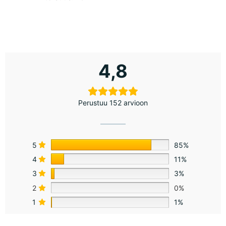
4,8
Perustuu 152 arvioon
5
85%
4
11%
3
3%
2
0%
1
1%