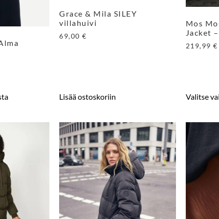
Grace & Mila SILEY
villahuivi
Mos Mo
Jacket 
69,00
€
Alma
219,99
€
sta
Lisää ostoskoriin
Valitse v