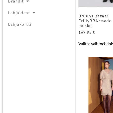
Brändit
Lahjaideat
Bruuns Bazaar
FrillyBBArmade 
Lahjakortti
mekko
169,95
€
Valitse vaihtoehdoi