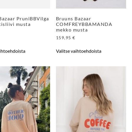
Bazaar PruniBBVilga
Bruuns Bazaar
isliivi musta
COMFREYBBAMANDA
mekko musta
159,95
€
aihtoehdoista
Valitse vaihtoehdoista