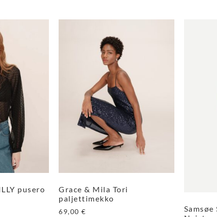
ILLY pusero
Grace & Mila Tori
paljettimekko
Samsøe 
69,00
€