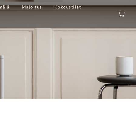
mälä
Majoitus
Kokoustilat