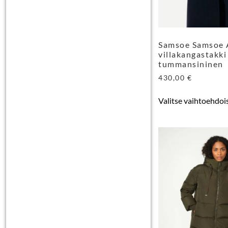
Samsoe Samsoe 
villakangastakki
tummansininen
430,00
€
Valitse vaihtoehdoi