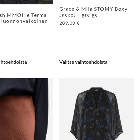
Grace & Mila STOMY Boxy
Jacket – greige
sh MMOllie Terma
– luonnonvalkoinen
209,00
€
aihtoehdoista
Valitse vaihtoehdoista