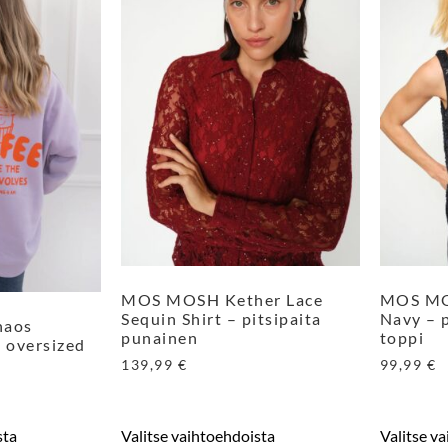
MOS MOSH Kether Lace
MOS MO
Sequin Shirt – pitsipaita
Navy – p
haos
punainen
toppi
– oversized
139,99
€
99,99
€
sta
Valitse vaihtoehdoista
Valitse v