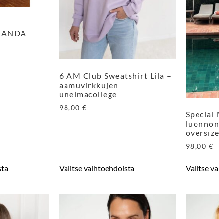
MANDA
6 AM Club Sweatshirt Lila –
aamuvirkkujen
unelmacollege
98,00
€
Special
luonnon
oversize
98,00
€
sta
Valitse vaihtoehdoista
Valitse v