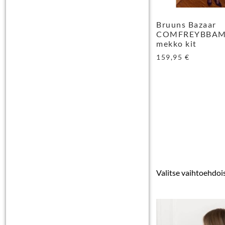
Bruuns Bazaar
COMFREYBBA
mekko kit
159,95
€
Valitse vaihtoehdoi