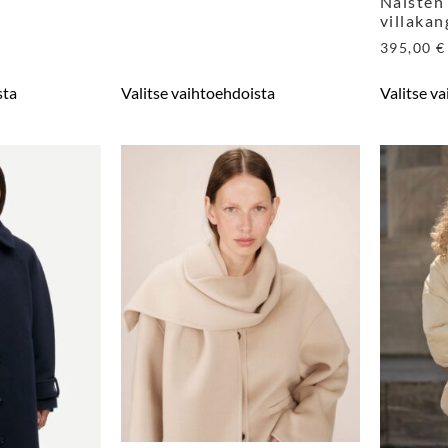
Naisten
villakan
395,00
€
sta
Valitse vaihtoehdoista
Valitse v