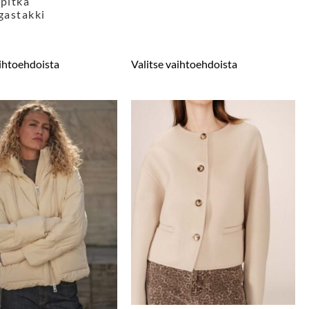
 pitkä
gastakki
aihtoehdoista
Valitse vaihtoehdoista