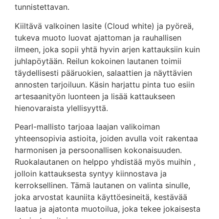
tunnistettavan.
Kiiltävä valkoinen lasite (Cloud white) ja pyöreä,
tukeva muoto luovat ajattoman ja rauhallisen
ilmeen, joka sopii yhtä hyvin arjen kattauksiin kuin
juhlapöytään. Reilun kokoinen lautanen toimii
täydellisesti pääruokien, salaattien ja näyttävien
annosten tarjoiluun. Käsin harjattu pinta tuo esiin
artesaanityön luonteen ja lisää kattaukseen
hienovaraista ylellisyyttä.
Pearl-mallisto tarjoaa laajan valikoiman
yhteensopivia astioita, joiden avulla voit rakentaa
harmonisen ja persoonallisen kokonaisuuden.
Ruokalautanen on helppo yhdistää myös muihin ,
jolloin kattauksesta syntyy kiinnostava ja
kerroksellinen. Tämä lautanen on valinta sinulle,
joka arvostat kauniita käyttöesineitä, kestävää
laatua ja ajatonta muotoilua, joka tekee jokaisesta