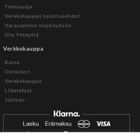
Tietosuoja
Verkkokaupan toimitusehdot
Varausehdot majoituksiin
Ota Yhteyttä
Verkkokauppa
Kassa
Ostoskori
Verkkokauppa
Liikelahjat
Juhlaan