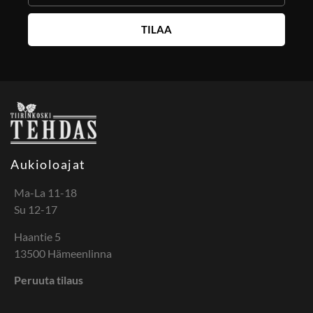
TILAA
Aukioloajat
Ma-La 11-18
Su 12-17
Haantie 5
13500 Hämeenlinna
Peruuta tilaus